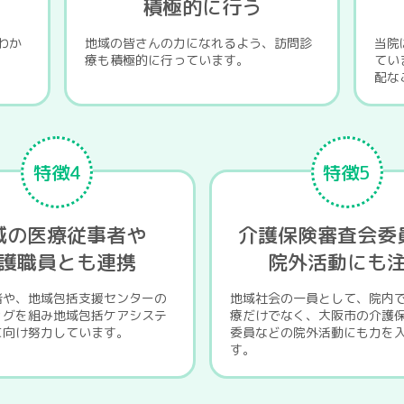
明
積極的に行う
わか
地域の皆さんの力になれるよう、訪問診
当院
療も積極的に行っています。
てい
配な
特徴4
特徴5
域の医療従事者や
介護保険審査会委
護職員とも連携
院外活動にも
者や、地域包括支援センターの
地域社会の一員として、院内
ッグを組み地域包括ケアシステ
療だけでなく、大阪市の介護
に向け努力しています。
委員などの院外活動にも力を
す。