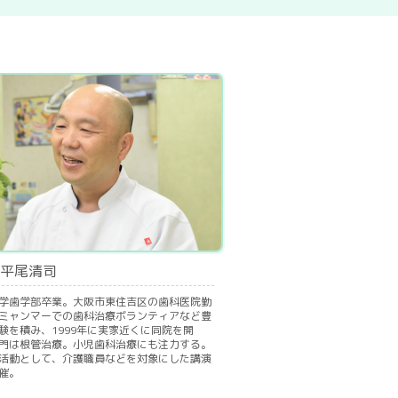
平尾清司
学歯学部卒業。大阪市東住吉区の歯科医院勤
ミャンマーでの歯科治療ボランティアなど豊
験を積み、1999年に実家近くに同院を開
門は根管治療。小児歯科治療にも注力する。
活動として、介護職員などを対象にした講演
催。