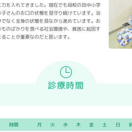
に力を入れてきました。現在でも母校の田中小学
お子さんのお口の状態を見守り続けています。治
けでなく全身の状態を見ながら進めています。お
いものばかりを食べる社会環境や、貧困に起因す
えることが重要なのだと思います。
診療時間
時間
月
火
水
木
金
土
日